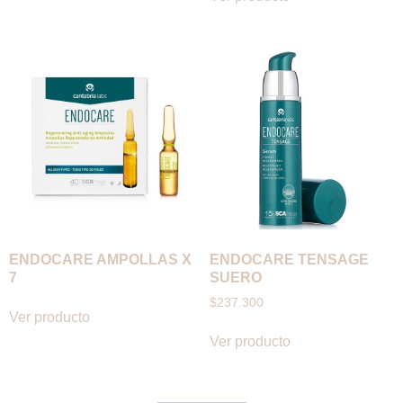
ENDOCARE AMPOLLAS X
ENDOCARE TENSAGE
7
SUERO
$
237.300
Ver producto
Ver producto