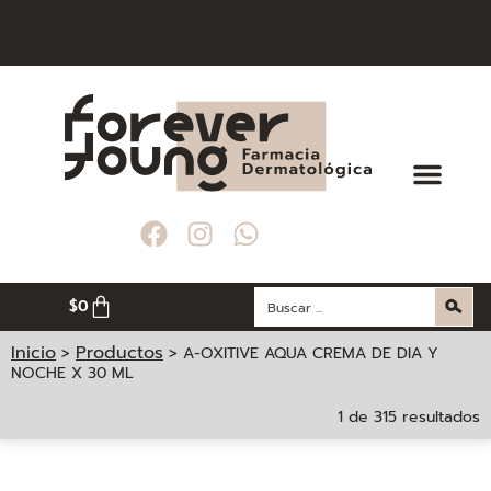
ORES A $ 200. 000
ORES A $ 200. 000
ORES A $ 200. 000
 DE MEDELLÍN
 DE MEDELLÍN
 DE MEDELLÍN
$
0
Inicio
Productos
>
>
A-OXITIVE AQUA CREMA DE DIA Y
NOCHE X 30 ML
1 de 315 resultados