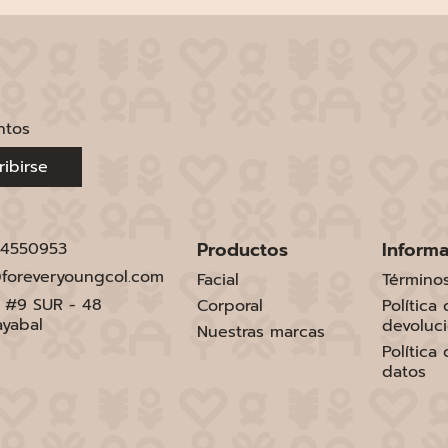
ntos
ribirse
Productos
Inform
 4550953
foreveryoungcol.com
Facial
Término
1 #9 SUR - 48
Corporal
Política
ayabal
devoluc
Nuestras marcas
Política
datos