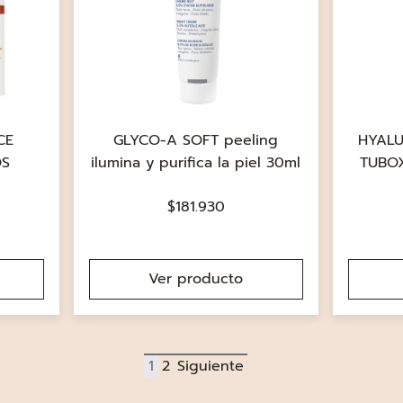
CE
GLYCO-A SOFT peeling
HYALU
OS
ilumina y purifica la piel 30ml
TUBO
$
181.930
Ver producto
1
2