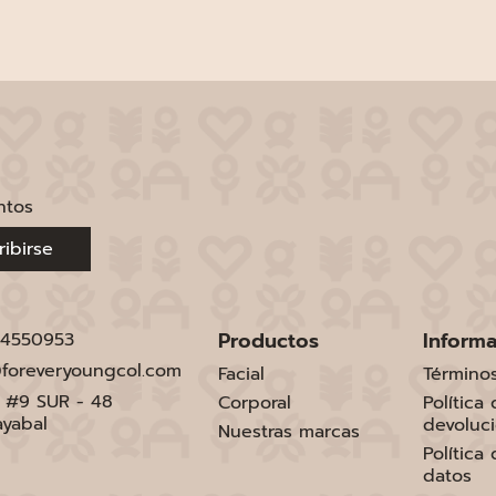
ntos
ribirse
Productos
Inform
 4550953
foreveryoungcol.com
Facial
Término
1 #9 SUR - 48
Corporal
Política
ayabal
devoluc
Nuestras marcas
Política
datos