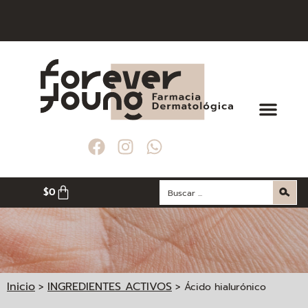
000
000
000
LÍN
LÍN
LÍN
$
0
Inicio
INGREDIENTES ACTIVOS
>
>
Ácido hialurónico