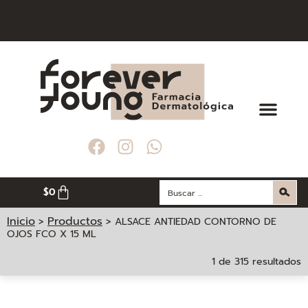
ORES A $ 200. 000
ORES A $ 200. 000
ORES A $ 200. 000
 DE MEDELLÍN
 DE MEDELLÍN
 DE MEDELLÍN
$
0
Inicio
Productos
>
>
ALSACE ANTIEDAD CONTORNO DE
OJOS FCO X 15 ML
1 de 315 resultados