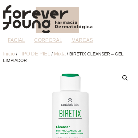
FACIAL
CORPORAL
MARCAS
Inicio
TIPO DE PIEL
Mixta
/
/
/ BIRETIX CLEANSER – GEL
LIMPIADOR