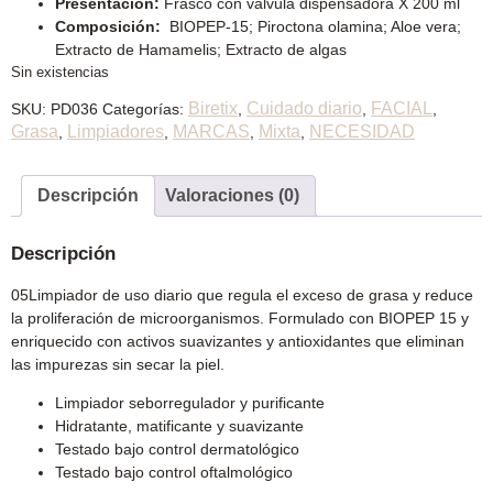
Presentación:
Frasco con válvula dispensadora X 200 ml
Composición:
BIOPEP-15; Piroctona olamina; Aloe vera;
Extracto de Hamamelis; Extracto de algas
Sin existencias
Biretix
Cuidado diario
FACIAL
SKU:
PD036
Categorías:
,
,
,
Grasa
Limpiadores
MARCAS
Mixta
NECESIDAD
,
,
,
,
Descripción
Valoraciones (0)
Descripción
05Limpiador de uso diario que regula el exceso de grasa y reduce
la proliferación de microorganismos. Formulado con BIOPEP 15 y
enriquecido con activos suavizantes y antioxidantes que eliminan
las impurezas sin secar la piel.
Limpiador seborregulador y purificante
Hidratante, matificante y suavizante
Testado bajo control dermatológico
Testado bajo control oftalmológico