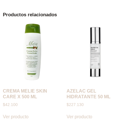
Productos relacionados
CREMA MELIE SKIN
AZELAC GEL
CARE X 500 ML
HIDRATANTE 50 ML
$
42.100
$
227.130
Ver producto
Ver producto