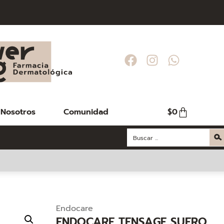
OR COMPRAS
OR COMPRAS
OR COMPRAS
00
00
00
Nosotros
Comunidad
$
0
Endocare
ENDOCARE TENSAGE SUERO