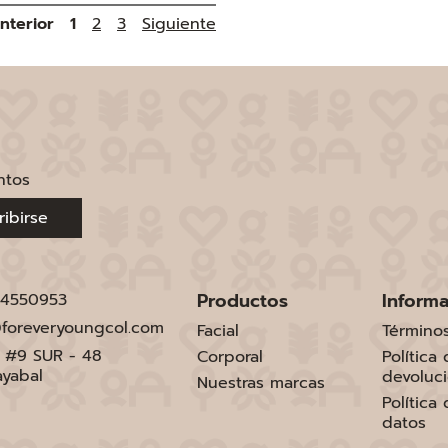
nterior
1
2
3
Siguiente
ntos
ribirse
Productos
Inform
 4550953
foreveryoungcol.com
Facial
Término
1 #9 SUR - 48
Corporal
Política
ayabal
devoluc
Nuestras marcas
Política
datos