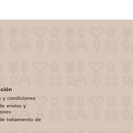
ación
s y condiciones
 de envíos y
iones
 de tratamiento de