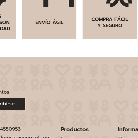
S
COMPRA FÁCIL
SON
ENVÍO ÁGIL
Y SEGURO
IDAD
ntos
ribirse
Productos
Inform
 4550953
foreveryoungcol.com