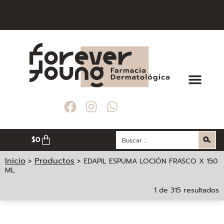
ES A $ 200. 000
ES A $ 200. 000
ES A $ 200. 000
DE MEDELLÍN
DE MEDELLÍN
DE MEDELLÍN
$
0
Inicio
Productos
>
>
EDAPIL ESPUMA LOCIÓN FRASCO X 150
ML
1 de 315 resultados