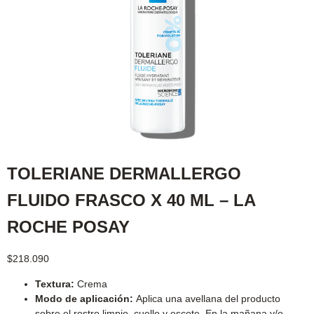
TOLERIANE DERMALLERGO
FLUIDO FRASCO X 40 ML – LA
ROCHE POSAY
$
218.090
Textura:
Crema
Modo de aplicación:
Aplica una avellana del producto
sobre el rostro limpio, cuello y escote. En la mañana y/o