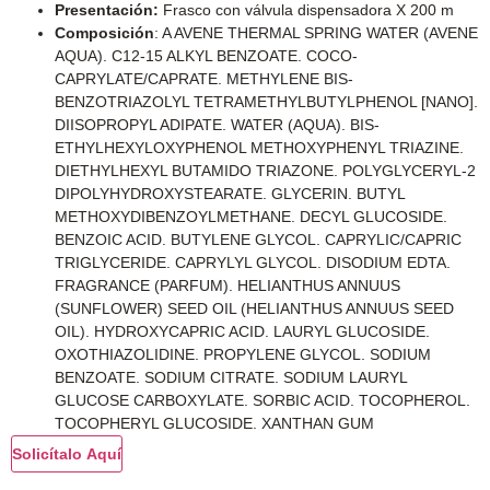
Presentación:
Frasco con válvula dispensadora
X 200 m
Composición
:
A AVENE THERMAL SPRING WATER (AVENE
AQUA). C12-15 ALKYL BENZOATE. COCO-
CAPRYLATE/CAPRATE. METHYLENE BIS-
BENZOTRIAZOLYL TETRAMETHYLBUTYLPHENOL [NANO].
DIISOPROPYL ADIPATE. WATER (AQUA). BIS-
ETHYLHEXYLOXYPHENOL METHOXYPHENYL TRIAZINE.
DIETHYLHEXYL BUTAMIDO TRIAZONE. POLYGLYCERYL-2
DIPOLYHYDROXYSTEARATE. GLYCERIN. BUTYL
METHOXYDIBENZOYLMETHANE. DECYL GLUCOSIDE.
BENZOIC ACID. BUTYLENE GLYCOL. CAPRYLIC/CAPRIC
TRIGLYCERIDE. CAPRYLYL GLYCOL. DISODIUM EDTA.
FRAGRANCE (PARFUM). HELIANTHUS ANNUUS
(SUNFLOWER) SEED OIL (HELIANTHUS ANNUUS SEED
OIL). HYDROXYCAPRIC ACID. LAURYL GLUCOSIDE.
OXOTHIAZOLIDINE. PROPYLENE GLYCOL. SODIUM
BENZOATE. SODIUM CITRATE. SODIUM LAURYL
GLUCOSE CARBOXYLATE. SORBIC ACID. TOCOPHEROL.
TOCOPHERYL GLUCOSIDE. XANTHAN GUM
Solicítalo Aquí