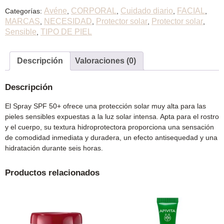
Avéne
CORPORAL
Cuidado diario
FACIAL
Categorías:
,
,
,
,
MARCAS
NECESIDAD
Protector solar
Protector solar
,
,
,
,
Sensible
TIPO DE PIEL
,
Descripción
Valoraciones (0)
Descripción
El Spray SPF 50+ ofrece una protección solar muy alta para las
pieles sensibles expuestas a la luz solar intensa. Apta para el rostro
y el cuerpo, su textura hidroprotectora proporciona una sensación
de comodidad inmediata y duradera, un efecto antisequedad y una
hidratación durante seis horas.
Productos relacionados