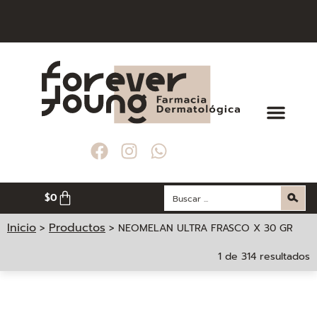
S A $ 200. 000
S A $ 200. 000
S A $ 200. 000
E MEDELLÍN
E MEDELLÍN
E MEDELLÍN
$
0
Inicio
Productos
>
>
NEOMELAN ULTRA FRASCO X 30 GR
1 de 314 resultados