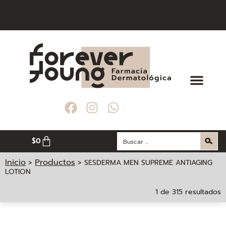
200. 000
200. 000
200. 000
DELLÍN
DELLÍN
DELLÍN
$
0
Inicio
Productos
>
>
SESDERMA MEN SUPREME ANTIAGING
LOTION
1 de 315 resultados