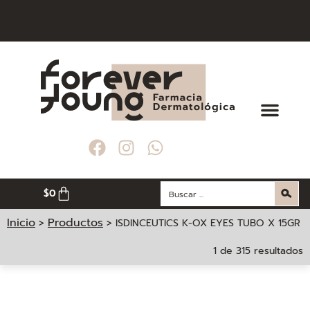
RAS MAYORES A $ 200. 000
RAS MAYORES A $ 200. 000
RAS MAYORES A $ 200. 000
IUDAD DE MEDELLÍN
IUDAD DE MEDELLÍN
IUDAD DE MEDELLÍN
$
0
Inicio
Productos
>
>
ISDINCEUTICS K-OX EYES TUBO X 15GR
1 de 315 resultados