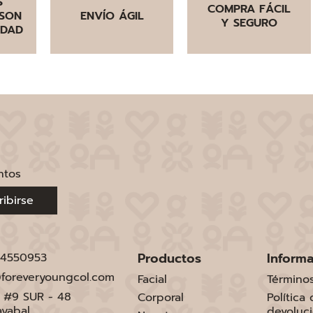
S
COMPRA FÁCIL
SON
ENVÍO ÁGIL
Y SEGURO
IDAD
ntos
ribirse
Productos
Inform
 4550953
foreveryoungcol.com
Facial
Término
1 #9 SUR - 48
Corporal
Política
ayabal
devoluc