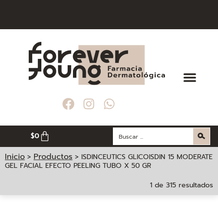
R COMPRAS MAYORES A $ 200. 000
R COMPRAS MAYORES A $ 200. 000
R COMPRAS MAYORES A $ 200. 000
LA CIUDAD DE MEDELLÍN
LA CIUDAD DE MEDELLÍN
LA CIUDAD DE MEDELLÍN
$
0
Inicio
Productos
>
>
ISDINCEUTICS GLICOISDIN 15 MODERATE
GEL FACIAL EFECTO PEELING TUBO X 50 GR
1 de 315 resultados