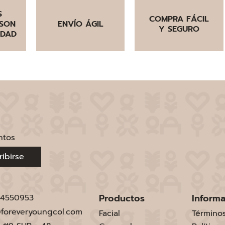
S
COMPRA FÁCIL
SON
ENVÍO ÁGIL
Y SEGURO
IDAD
ntos
ribirse
Productos
Inform
 4550953
foreveryoungcol.com
Facial
Término