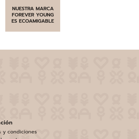
NUESTRA MARCA
FOREVER YOUNG
ES ECOAMIGABLE
ación
s y condiciones