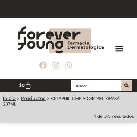
 $ 200. 000
 $ 200. 000
 $ 200. 000
MEDELLÍN
MEDELLÍN
MEDELLÍN
$
0
Inicio
Productos
>
>
CETAPHIL LIMPIADOR PIEL GRASA
237ML
1 de 315 resultados