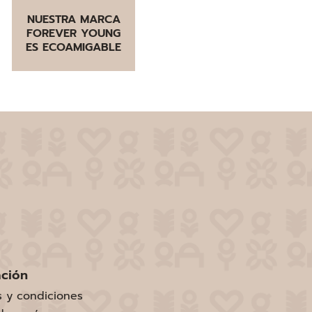
NUESTRA MARCA
FOREVER YOUNG
ES ECOAMIGABLE
ación
s y condiciones