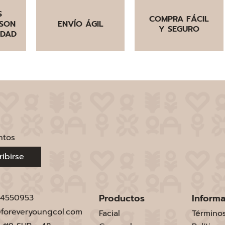
S
COMPRA FÁCIL
SON
ENVÍO ÁGIL
Y SEGURO
IDAD
ntos
ribirse
Productos
Inform
 4550953
foreveryoungcol.com
Facial
Término