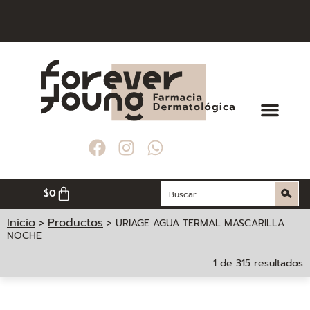
OMPRAS MAYORES A $ 200. 000
OMPRAS MAYORES A $ 200. 000
OMPRAS MAYORES A $ 200. 000
 CIUDAD DE MEDELLÍN
 CIUDAD DE MEDELLÍN
 CIUDAD DE MEDELLÍN
$
0
Inicio
Productos
>
>
URIAGE AGUA TERMAL MASCARILLA
NOCHE
1 de 315 resultados